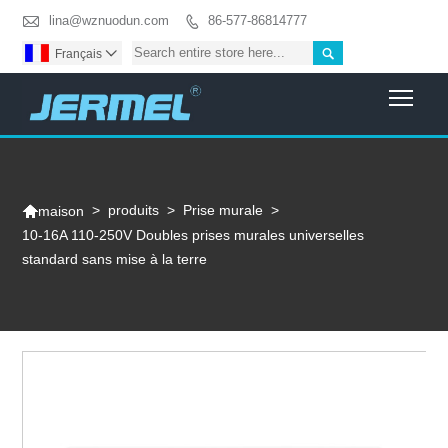

lina@wznuodun.com
86-577-86814777


Français

Togg

>
produits
>
Prise murale
>
maison
10-16A 110-250V Doubles prises murales universelles
standard sans mise à la terre